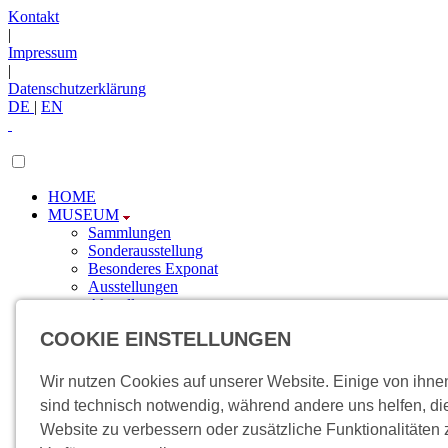
Kontakt
|
Impressum
|
Datenschutzerklärung
DE
|
EN
HOME
MUSEUM
Sammlungen
Sonderausstellung
Besonderes Exponat
Ausstellungen
Aktuelles
Newsletter
COOKIE EINSTELLUNGEN
FÖRDERUNG
Sponsoren
Engagement
Wir nutzen Cookies auf unserer Website. Einige von ihne
BESUCH
sind technisch notwendig, während andere uns helfen, di
Anfahrt
Website zu verbessern oder zusätzliche Funktionalitäten 
Veranstaltungen