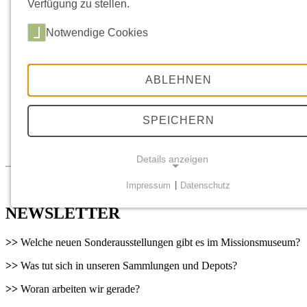
Führungen buchen
Verfügung zu stellen.
Gutscheine
Essen und Trinken
Notwendige Cookies
ÜBER UNS
Geschichte
Leitbild
Netzwerk/Forschung
ABLEHNEN
Sammlungsprofil
Restitutionskonzept
Dialog
SPEICHERN
Rückgaben
Interventionen im Museum
Pressekontakt
Details anzeigen
Impressum
|
Datenschutz
NOTWENDIGE COOKIES
NEWSLETTER
Notwendige Cookies ermöglichen grundlegende
Funktionen und sind für die einwandfreie Funktion der
>>
Welche neuen Sonderausstellungen gibt es im Missionsmuseum?
Website erforderlich.
>>
Was tut sich in unseren Sammlungen und Depots?
Einverständnis-Cookie
>>
Woran arbeiten wir gerade?