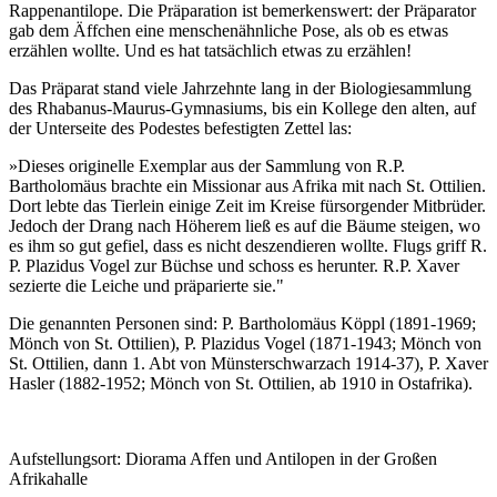
Name:
Rappenantilope. Die Präparation ist bemerkenswert: der Präparator
gab dem Äffchen eine menschenähnliche Pose, als ob es etwas
cookie_consent
erzählen wollte. Und es hat tatsächlich etwas zu erzählen!
Zweck:
Das Präparat stand viele Jahrzehnte lang in der Biologiesammlung
Dieser Cookie speichert die ausgewählten Einverständnis-
des Rhabanus-Maurus-Gymnasiums, bis ein Kollege den alten, auf
Optionen des Benutzers
der Unterseite des Podestes befestigten Zettel las:
Cookie Laufzeit:
»Dieses originelle Exemplar aus der Sammlung von R.P.
Bartholomäus brachte ein Missionar aus Afrika mit nach St. Ottilien.
1 Jahr
Dort lebte das Tierlein einige Zeit im Kreise fürsorgender Mitbrüder.
Jedoch der Drang nach Höherem ließ es auf die Bäume steigen, wo
es ihm so gut gefiel, dass es nicht deszendieren wollte. Flugs griff R.
P. Plazidus Vogel zur Büchse und schoss es herunter. R.P. Xaver
sezierte die Leiche und präparierte sie."
Die genannten Personen sind: P. Bartholomäus Köppl (1891-1969;
Mönch von St. Ottilien), P. Plazidus Vogel (1871-1943; Mönch von
St. Ottilien, dann 1. Abt von Münsterschwarzach 1914-37), P. Xaver
Hasler (1882-1952; Mönch von St. Ottilien, ab 1910 in Ostafrika).
Aufstellungsort: Diorama Affen und Antilopen in der Großen
Afrikahalle