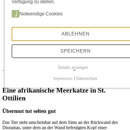
Führungen buchen
Verfügung zu stellen.
Gutscheine
Essen und Trinken
Notwendige Cookies
ÜBER UNS
Geschichte
Leitbild
Netzwerk/Forschung
ABLEHNEN
Sammlungsprofil
Restitutionskonzept
Dialog
SPEICHERN
Rückgaben
Interventionen im Museum
Pressekontakt
Details anzeigen
Impressum
|
Datenschutz
NOTWENDIGE COOKIES
Eine afrikanische Meerkatze in St.
Notwendige Cookies ermöglichen grundlegende
Ottilien
Funktionen und sind für die einwandfreie Funktion der
Website erforderlich.
Übermut tut selten gut
Einverständnis-Cookie
Das Tier steht unscheinbar auf dem Sims an der Rückwand des
Dioramas, unter dem an der Wand befestigten Kopf einer