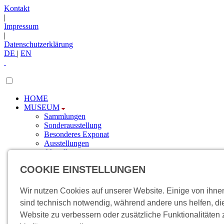
Kontakt
|
Impressum
|
Datenschutzerklärung
DE
|
EN
HOME
MUSEUM
Sammlungen
Sonderausstellung
Besonderes Exponat
Ausstellungen
Aktuelles
Newsletter
COOKIE EINSTELLUNGEN
FÖRDERUNG
Sponsoren
Engagement
Wir nutzen Cookies auf unserer Website. Einige von ihne
BESUCH
sind technisch notwendig, während andere uns helfen, di
Anfahrt
Website zu verbessern oder zusätzliche Funktionalitäten 
Veranstaltungen